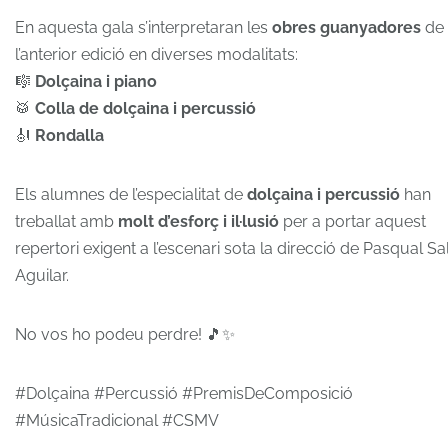
En aquesta gala s’interpretaran les
obres guanyadores
de
l’anterior edició en diverses modalitats:
🎼
Dolçaina i piano
🥁
Colla de dolçaina i percussió
🎻
Rondalla
Els alumnes de l’especialitat de
dolçaina i percussió
han
treballat amb
molt d’esforç i il·lusió
per a portar aquest
repertori exigent a l’escenari sota la direcció de Pasqual Sa
Aguilar.
No vos ho podeu perdre! 🎵✨
#Dolçaina #Percussió #PremisDeComposició
#MúsicaTradicional #CSMV