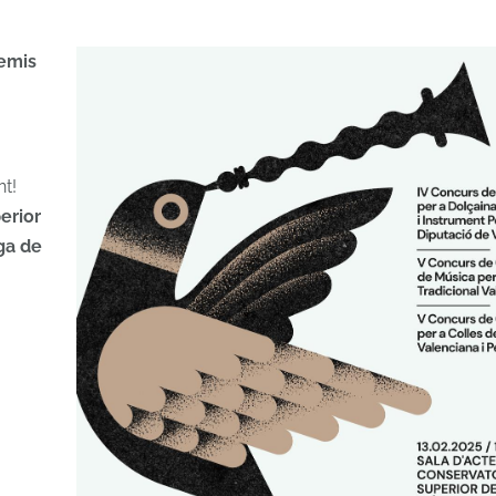
remis
nt!
erior
ga de