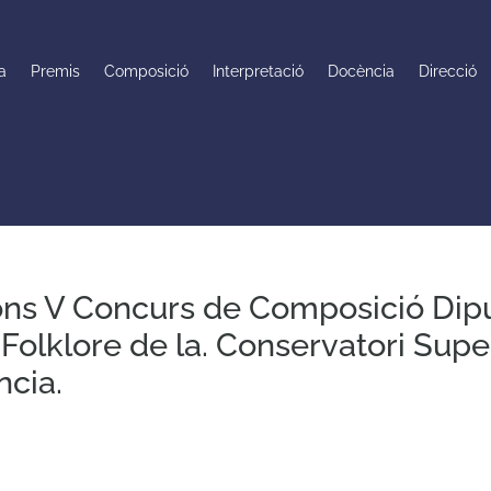
a
Premis
Composició
Interpretació
Docència
Direcció
ons V Concurs de Composició Dip
 Folklore de la. Conservatori Supe
ncia.