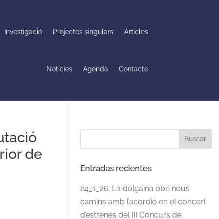
Investigació
Projectes singulars
Articles
Notícies
Agenda
Contacte
utació
rior de
Entradas recientes
24_1_26. La dolçaina obri nous
camins amb l’acordió en el concert
d’estrenes del III Concurs de