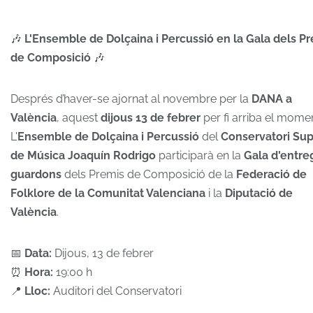
🎶
L'Ensemble de Dolçaina i Percussió en la Gala dels P
de Composició
🎶
Després d’haver-se ajornat al novembre per la
DANA a
València
, aquest
dijous 13 de febrer
per fi arriba el mome
L'
Ensemble de Dolçaina i Percussió
del
Conservatori Sup
de Música Joaquín Rodrigo
participarà en la
Gala d'entre
guardons
dels Premis de Composició de la
Federació de
Folklore de la Comunitat Valenciana
i la
Diputació de
València
.
📅
Data:
Dijous, 13 de febrer
⏰
Hora:
19:00 h
📍
Lloc:
Auditori del Conservatori