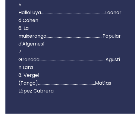
Hallelluya.......................................................................Leonar
d Cohen
La
muixeranga..............................................................Popular
d'Algemesí
Granada.........................................................................Agusti
n Lara
Vergel
(Tango)...............................................................Matías
López Cabrera