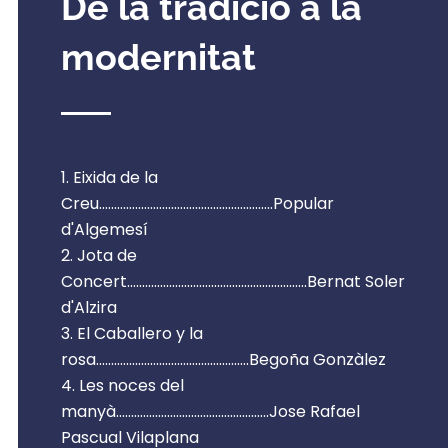
De la tradició a la
modernitat
Eixida de la
Creu..........................................................Popular
d'Algemesí
Jota de
Concert............................................................Bernat Soler
d'Alzira
El Caballero y la
rosa...................................................Begoña Gonzàlez
Les noces del
manyà...................................................Jose Rafael
Pascual Vilaplana